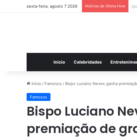
sexta-feira, agosto 7 2026
Notícias de Última Hora
Wi
Inicio
Celebridades
Entretenime
Início
/
Famosos
/
Bispo Luciano Neves ganha premiação
Famosos
Bispo Luciano N
premiação de gr