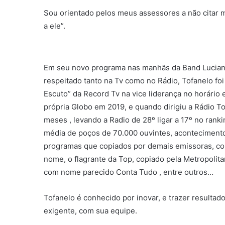
Sou orientado pelos meus assessores a não citar m
a ele”.
Em seu novo programa nas manhãs da Band Luciano 
respeitado tanto na Tv como no Rádio, Tofanelo fo
Escuto” da Record Tv na vice liderança no horário
própria Globo em 2019, e quando dirigiu a Rádio 
meses , levando a Radio de 28º ligar a 17º no rank
média de poços de 70.000 ouvintes, acontecimento
programas que copiados por demais emissoras, com
nome, o flagrante da Top, copiado pela Metropolita
com nome parecido Conta Tudo , entre outros…
Tofanelo é conhecido por inovar, e trazer resulta
exigente, com sua equipe.