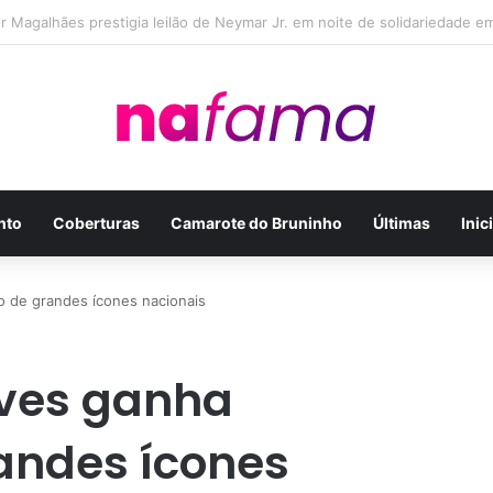
lker Manoel Soares e Thiago Michelasi fazem cobertura exclusiva do Lei
nto
Coberturas
Camarote do Bruninho
Últimas
Inic
 de grandes ícones nacionais
eves ganha
andes ícones