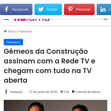
Gilberto Gil relembra Preta Gil e destaca força do legado deixado pela filha
Facebook
Twitter
Pinterest
L
Menu
Pr
Início
/
Famosos
Famosos
Gêmeos da Construção
assinam com a Rede TV e
chegam com tudo na TV
aberta
Redação
17 de junho de 2025
139
1 minuto de leitura