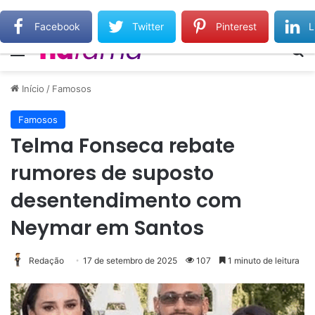
Gilberto Gil relembra Preta Gil e destaca força do legado deixado pela filha
Facebook
Twitter
Pinterest
L
Menu
Pr
Início
/
Famosos
Famosos
Telma Fonseca rebate
rumores de suposto
desentendimento com
Neymar em Santos
Redação
17 de setembro de 2025
107
1 minuto de leitura