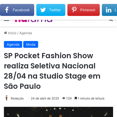
Gilberto Gil relembra Preta Gil e destaca força do legado deixado pela filha
Facebook
Twitter
Pinterest
L
Menu
Pr
Início
/
Agenda
Agenda
Moda
SP Pocket Fashion Show
realiza Seletiva Nacional
28/04 na Studio Stage em
São Paulo
Redação
24 de abril de 2025
139
1 minuto de leitura