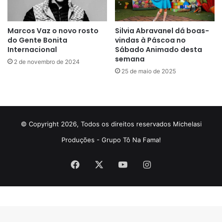
Marcos Vaz o novo rosto
Silvia Abravanel dá boas-
do Gente Bonita
vindas à Páscoa no
Internacional
Sábado Animado desta
semana
2 de novembro de 2024
25 de maio de 2025
© Copyright 2026, Todos os direitos reservados Michelasi
Produções - Grupo Tô Na Fama!
Facebook
X
YouTube
Instagram