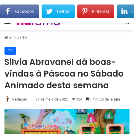
Gilberto Gil relembra Preta Gil e destaca força do legado deixado pela filha
Facebook
Twitter
Pinterest
L
Menu
Pr
Início
/
TV
TV
Silvia Abravanel dá boas-
vindas à Páscoa no Sábado
Animado desta semana
Redação
31 de maio de 2025
154
1 minuto de leitura