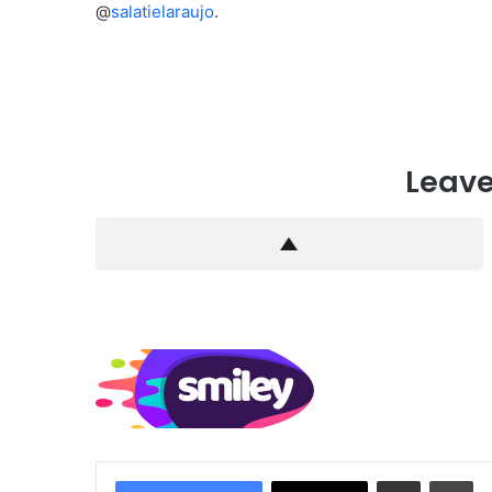
@
salatielaraujo
.
Leave
Compartilhar via e-mail
Im