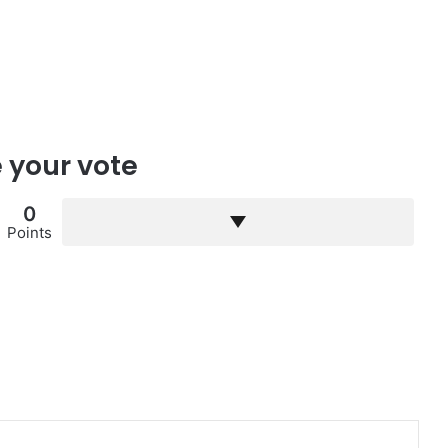
 your vote
0
Points
primir