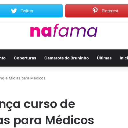
Twitter
Pinterest
nto
Coberturas
Camarote do Bruninho
Últimas
Inic
ting e Mídias para Médicos
ança curso de
as para Médicos