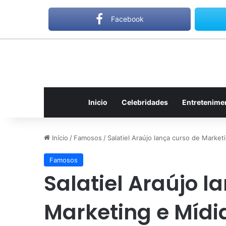
quarta-feira, agosto 5 2026
Notícias de Última Hora
Facebook
Inicio
Celebridades
Entretenime
Início
/
Famosos
/
Salatiel Araújo lança curso de Marke
Famosos
Salatiel Araújo l
Marketing e Mídi