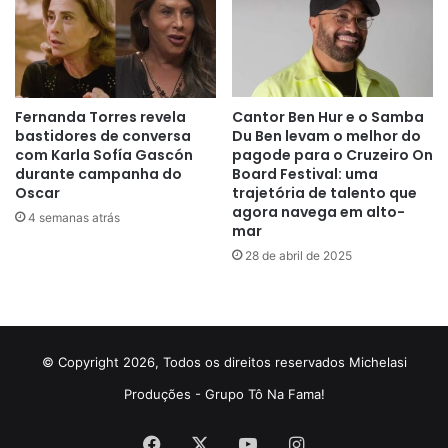
Fernanda Torres revela
Cantor Ben Hur e o Samba
bastidores de conversa
Du Ben levam o melhor do
com Karla Sofía Gascón
pagode para o Cruzeiro On
durante campanha do
Board Festival: uma
Oscar
trajetória de talento que
agora navega em alto-
4 semanas atrás
mar
28 de abril de 2025
© Copyright 2026, Todos os direitos reservados Michelasi
Produções - Grupo Tô Na Fama!
Facebook
X
YouTube
Instagram