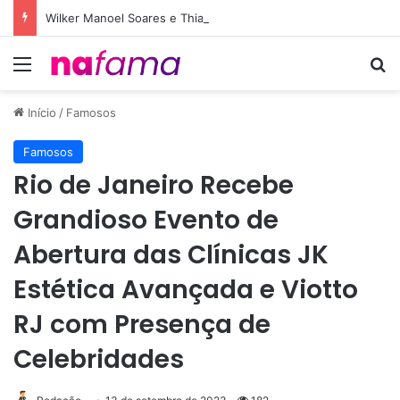
Wilker Manoel Soares e Thiago Michelasi fazem cobertura exclusiva do Leilão do Instituto Neymar
Menu
Pr
Início
/
Famosos
Famosos
Rio de Janeiro Recebe
Grandioso Evento de
Abertura das Clínicas JK
Estética Avançada e Viotto
RJ com Presença de
Celebridades