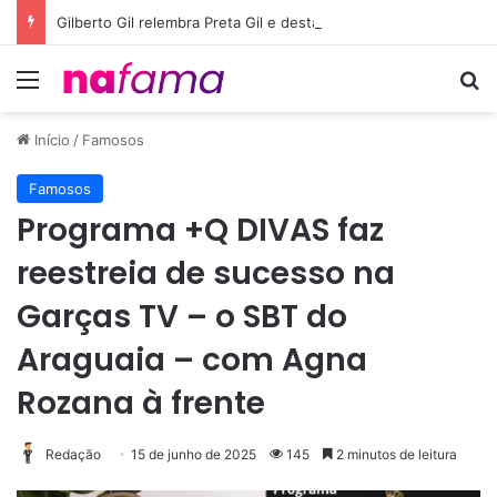
Gilberto Gil relembra Preta Gil e destaca força do legado deixado pela filha
Menu
Pr
Início
/
Famosos
Famosos
Programa +Q DIVAS faz
reestreia de sucesso na
Garças TV – o SBT do
Araguaia – com Agna
Rozana à frente
Redação
15 de junho de 2025
145
2 minutos de leitura