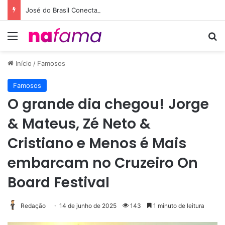
José do Brasil Conecta Cachoeiro de Itapemirim ao Maior Clube do País com a Parceria entre Café Campeão e Flamengo
Menu
Pr
Início
/
Famosos
Famosos
O grande dia chegou! Jorge
& Mateus, Zé Neto &
Cristiano e Menos é Mais
embarcam no Cruzeiro On
Board Festival
Redação
14 de junho de 2025
143
1 minuto de leitura