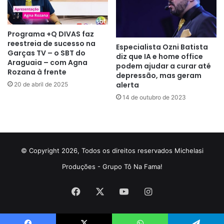
Programa +Q DIVAS faz
reestreia de sucesso na
Especialista Ozni Batista
Garças TV – o SBT do
diz que IA e home office
Araguaia – com Agna
podem ajudar a curar até
Rozana à frente
depressão, mas geram
alerta
20 de abril de 2025
14 de outubro de 2023
© Copyright 2026, Todos os direitos reservados Michelasi
Produções - Grupo Tô Na Fama!
Facebook
X
YouTube
Instagram