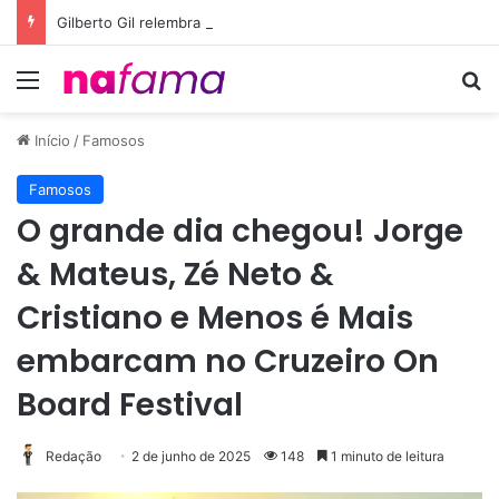
Gilberto Gil relembra Preta Gil e destaca força do legado deixado pela filha
Menu
Pr
Início
/
Famosos
Famosos
O grande dia chegou! Jorge
& Mateus, Zé Neto &
Cristiano e Menos é Mais
embarcam no Cruzeiro On
Board Festival
Redação
2 de junho de 2025
148
1 minuto de leitura