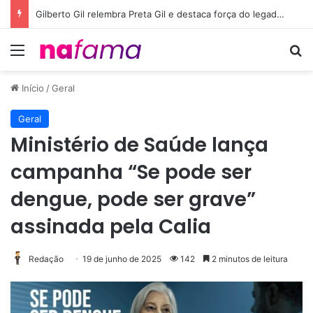
Gilberto Gil relembra Preta Gil e destaca força do legado deixado pela filha
Menu
Pr
Início
/
Geral
Geral
Ministério de Saúde lança
campanha “Se pode ser
dengue, pode ser grave”
assinada pela Calia
Redação
19 de junho de 2025
142
2 minutos de leitura