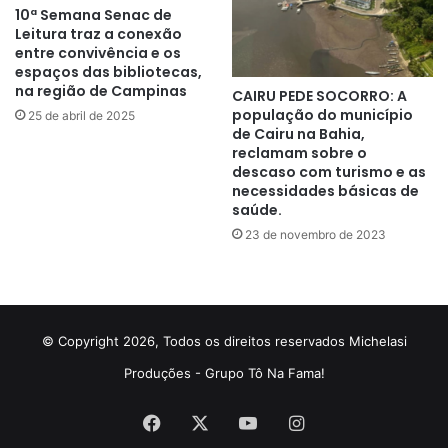
10ª Semana Senac de
Leitura traz a conexão
entre convivência e os
espaços das bibliotecas,
na região de Campinas
CAIRU PEDE SOCORRO: A
população do município
25 de abril de 2025
de Cairu na Bahia,
reclamam sobre o
descaso com turismo e as
necessidades básicas de
saúde.
23 de novembro de 2023
© Copyright 2026, Todos os direitos reservados Michelasi
Produções - Grupo Tô Na Fama!
Facebook
X
YouTube
Instagram