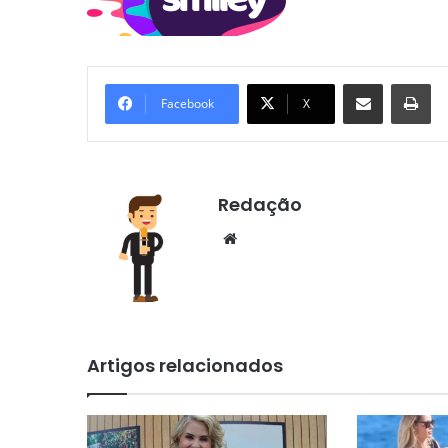
Compartilhar via e-mail
Im
Facebook
X
Redação
Website
Artigos relacionados