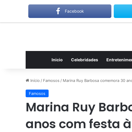
sábado, agosto 8 2026
Notícias de Última Hora
Gilber
Facebook
Inicio
Celebridades
Entretenime
Início
/
Famosos
/
Marina Ruy Barbosa comemora 30 anos
Famosos
Marina Ruy Bar
anos com festa à