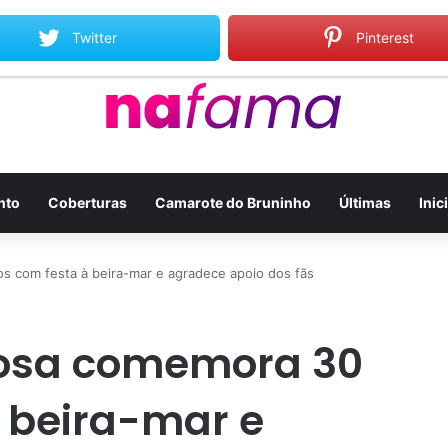
to Gil relembra Preta Gil e destaca força do legado deixado pela filha
Twitter
Pinterest
nto
Coberturas
Camarote do Bruninho
Últimas
Inic
 com festa à beira-mar e agradece apoio dos fãs
bosa comemora 30
 beira-mar e