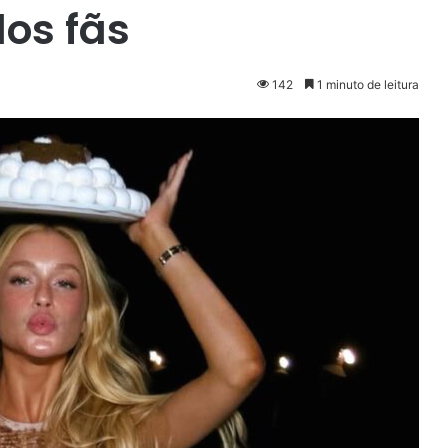
os fãs
142
1 minuto de leitura