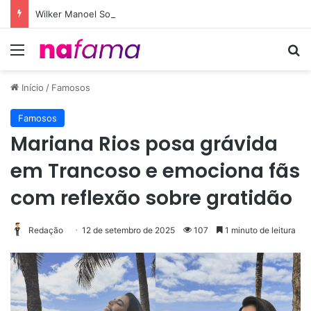
Wilker Manoel Soares e Thiago Michelasi fazem cobertura exclusiva do Leilão do Instituto Neymar
Menu
Pr
Início
/
Famosos
Famosos
Mariana Rios posa grávida
em Trancoso e emociona fãs
com reflexão sobre gratidão
Redação
12 de setembro de 2025
107
1 minuto de leitura