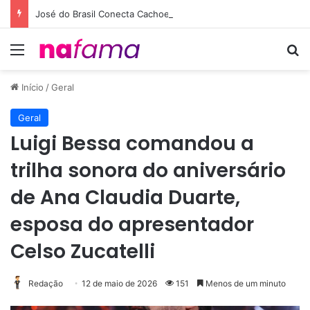
José do Brasil Conecta Cachoeiro de Itapemirim ao Maior Clube do País com a Parceria entre Café Campeão e Flamengo
Menu
Pr
Início
/
Geral
Geral
Luigi Bessa comandou a
trilha sonora do aniversário
de Ana Claudia Duarte,
esposa do apresentador
Celso Zucatelli
Redação
12 de maio de 2026
151
Menos de um minuto