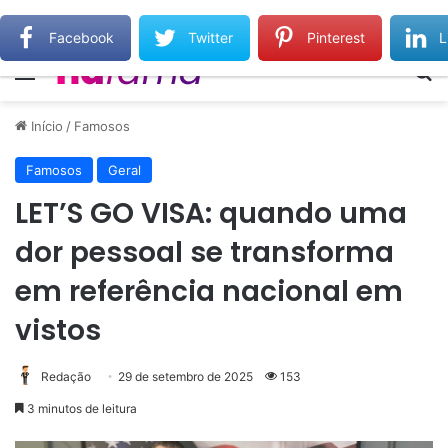
Gilberto Gil relembra Preta Gil e destaca força do legado deixado pela filha
Facebook
Twitter
Pinterest
L
Menu
Pr
Início
/
Famosos
Famosos
Geral
LET’S GO VISA: quando uma
dor pessoal se transforma
em referência nacional em
vistos
Redação
29 de setembro de 2025
153
3 minutos de leitura