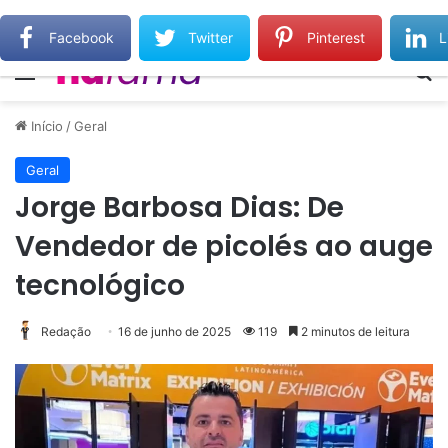
Wilker Manoel Soares e Thiago Michelasi fazem cobertura exclusiva do Leilão do Instituto Neymar
Facebook
Twitter
Pinterest
L
Menu
Pr
Início
/
Geral
Geral
Jorge Barbosa Dias: De
Vendedor de picolés ao auge
tecnológico
Redação
16 de junho de 2025
119
2 minutos de leitura