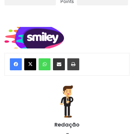
26 de julho de 2025
MC Tuto anuncia álbum
Levada do 2T
5 de junho de 2025
Fellipe Carlo, influenciador
de moda masculina