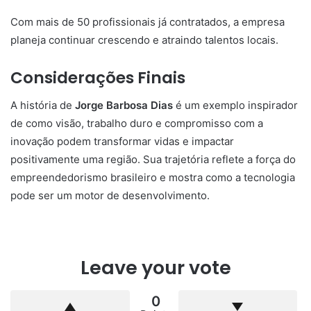
Redação
Website
Artigos relacionados
“Foi melhor do que
Alerta Social: dicas,
esperávamos”, dizem Ana
informações e novidades
Paula e Antony sobre
para proteger sua família
Power Couple em
15 de junho de 2025
entrevista ao Super Life
Brasil