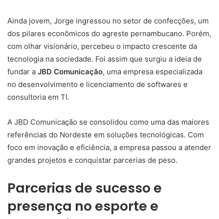
presença no esporte e
entretenimento
Sob a liderança de Jorge Barbosa Dias, a JBD
Comunicação ampliou sua atuação para o setor esportivo e
de entretenimento. A empresa já desenvolveu projetos
para clubes como
Corinthians
,
Coritiba
e
Goiás
, além de
atuar em competições como o
Campeonato Brasileiro –
Série A e B
, o
Campeonato Espanhol
e o
Campeonato
Italiano
.
Entre os nomes famosos que compõem o portfólio da JBD
estão:
Ratinho