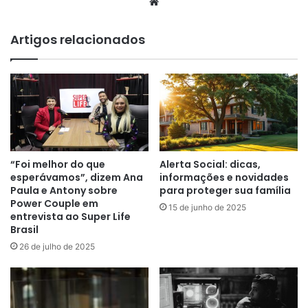
sinaliza as tendências de
cores para o verão
11 de julho de 2023
© Copyright 2026, Todos os direitos reservados Michelasi
Produções - Grupo Tô Na Fama!
Facebook
X
YouTube
Instagram