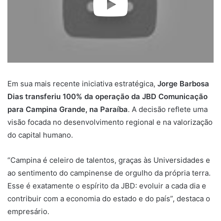
Leave your vote
0
Points
WhatsApp
Compartilhar via e-mail
Imprimir