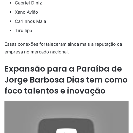
Esse é exatamente o espírito da JBD: evoluir a cada dia e
contribuir com a economia do estado e do país”, destaca o
empresário.
Com mais de 50 profissionais já contratados, a empresa
planeja continuar crescendo e atraindo talentos locais.
Considerações Finais
A história de
Jorge Barbosa Dias
é um exemplo inspirador
de como visão, trabalho duro e compromisso com a
inovação podem transformar vidas e impactar
positivamente uma região. Sua trajetória reflete a força do
empreendedorismo brasileiro e mostra como a tecnologia
pode ser um motor de desenvolvimento.