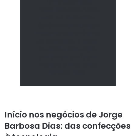
“Tenho orgulho da
minha trajetória. Meus
pais me ensinaram
desde muito cedo que
trabalhar era sinônimo
de dignidade, e nunca
me faltou disposição
pra buscar um futuro
melhor”, afirma Jorge
Barbosa Dias.
Início nos negócios de Jorge
Barbosa Dias: das confecções