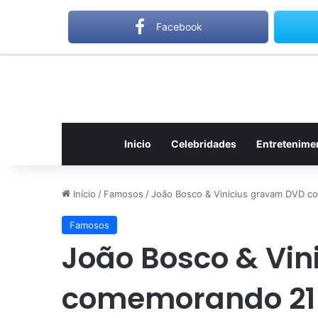
sábado, agosto 8 2026
Notícias de Última Hora
Gilber
Facebook
Inicio
Celebridades
Entretenime
Início
/
Famosos
/
João Bosco & Vinicius gravam DVD c
Famosos
João Bosco & Vi
comemorando 21 