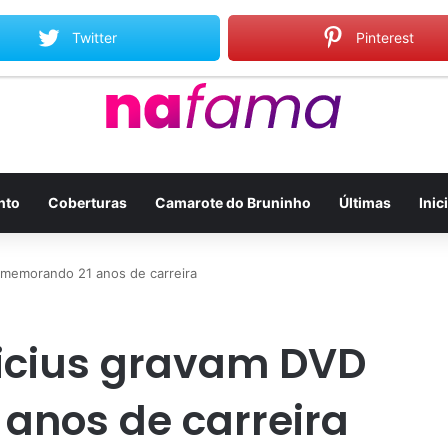
to Gil relembra Preta Gil e destaca força do legado deixado pela filha
Twitter
Pinterest
nto
Coberturas
Camarote do Bruninho
Últimas
Inic
omemorando 21 anos de carreira
nicius gravam DVD
anos de carreira