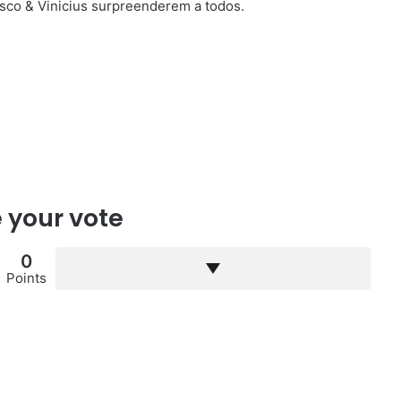
osco & Vinicius surpreenderem a todos.
 your vote
0
Points