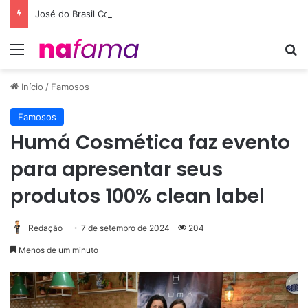
José do Brasil Conecta Cachoeiro de Itapemirim ao Maior Clube do País com a Parceria entre Café Campeão e Flamengo
Menu
Pr
Início
/
Famosos
Famosos
Humá Cosmética faz evento
para apresentar seus
produtos 100% clean label
Redação
7 de setembro de 2024
204
Menos de um minuto