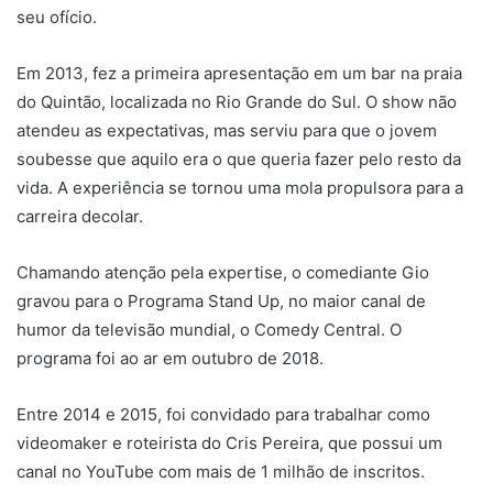
videomaker e roteirista do Cris Pereira, que possui um
canal no YouTube com mais de 1 milhão de inscritos.
Editou e dirigiu o show Batendo o ponto, de Afonso
Padilha, e ao mesmo tempo em que participava da
produção de stand-ups, Gio, também, quis se aventurar
nos negócios. Abriu assim o primeiro comedy club do Rio
Grande do Sul.
Em 2018, seus vídeos no Youtube passaram de 182
milhões de visualizações no total. Em 2019, começou a
produzir conteúdo próprio compartilhando suas
experiências como “o torcedor louco colorado”, do
Internacional. No ano seguinte, decidiu sair um pouco dos
bastidores das comédias e ser o protagonista da sua
própria história, focando em conteúdos para as redes
sociais.
No TikTok, ele costuma postar trechos das suas