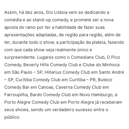
público.
Leave your vote
0
Points
Comédia
Gio Lisboa
medonho
Non Stop
são paulo