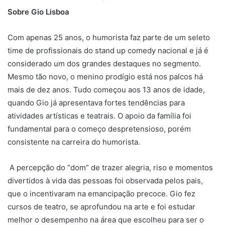
cursos de teatro, se aprofundou na arte e foi estudar
melhor o desempenho na área que escolheu para ser o
seu ofício.
Em 2013, fez a primeira apresentação em um bar na praia
do Quintão, localizada no Rio Grande do Sul. O show não
atendeu as expectativas, mas serviu para que o jovem
soubesse que aquilo era o que queria fazer pelo resto da
vida. A experiência se tornou uma mola propulsora para a
carreira decolar.
Chamando atenção pela expertise, o comediante Gio
gravou para o Programa Stand Up, no maior canal de
humor da televisão mundial, o Comedy Central. O
programa foi ao ar em outubro de 2018.
Entre 2014 e 2015, foi convidado para trabalhar como