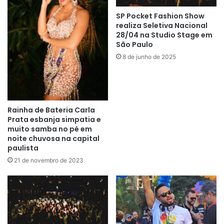
SP Pocket Fashion Show
realiza Seletiva Nacional
DJ Alcimar será uma das
28/04 na Studio Stage em
atrações confirmadas na
São Paulo
28ª Parada do orgulho
LGBT+ de São Paulo
15 de junho de 2025
29 de abril de 2024
© Copyright 2026, Todos os direitos reservados Michelasi
Produções - Grupo Tô Na Fama!
Facebook
X
YouTube
Instagram