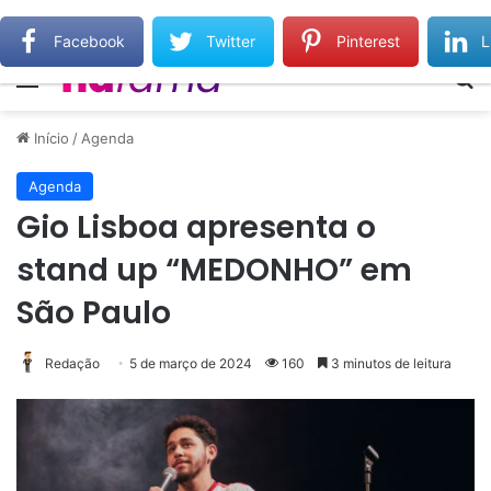
Gilberto Gil relembra Preta Gil e destaca força do legado deixado pela filha
Facebook
Twitter
Pinterest
L
Menu
Pr
Início
/
Agenda
Agenda
Gio Lisboa apresenta o
stand up “MEDONHO” em
São Paulo
Redação
5 de março de 2024
160
3 minutos de leitura