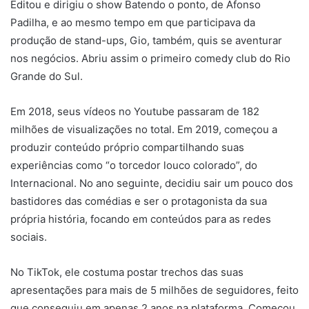
apresentações para mais de 5 milhões de seguidores, feito
que conseguiu em apenas 2 anos na plataforma. Começou
a fazer turnês pelos clubes de comédia mais importantes
do país e a postar trechos na rede social. Um dos seus
posts mais populares no Tik Tok, registrou mais de 40
milhões de views, o conteúdo mostra o influenciador
interagindo com uma pessoa do público.
A partir daí, em 2021, surgiu o convite para ser
comentarista na TV RBS, do grupo Globo. Gio passou a ser
apresentador de um quadro semanal no Globo Esporte,
comentando e fazendo piadas dos principais jogos dos
campeonatos. Além disso, virou comunicador da rádio
Atlântica, nos programas Pretinho Básico e Bola nas
Costas. Nos programas, ele fazia seu personagem mais
famoso, o colorado, que comentava em tom de brincadeira
as notícias mais recentes do futebol. O personagem foi