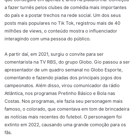
extinto em 2022, causando uma grande comoção para os
fãs.
Assim, há dez anos, Gio Lisboa vem se dedicando a
comédia e ao stand-up comedy, e promete ser a nova
aposta do ramo por ter a habilidade de fazer suas
apresentações adaptadas, de região para região, além de
ter, durante todo o show, a participação da plateia, fazendo
com que cada show seja realmente único e
surpreendente. Lugares como o Comedians Club, O Pico
Comedy, Beverly Hills Comedy Club e Clube do Minhoca
em São Paulo – SP, Hillarius Comedy Club em Santo André
– SP, Curitiba Comedy Club em Curitiba – PR, Buteco
Comedy Bar em Canoas, Caverna Comedy Club em
Farroupilha, Bardo Comedy Club em Novo Hamburgo, e
Porto Alegre Comedy Club em Porto Alegre já receberam
seus shows, sendo um verdadeiro sucesso entre o