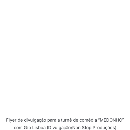
Flyer de divulgação para a turnê de comédia “MEDONHO”
com Gio Lisboa (Divulgação/Non Stop Produções)
Sobre Gio Lisboa
Com apenas 25 anos, o humorista faz parte de um seleto
time de profissionais do stand up comedy nacional e já é
considerado um dos grandes destaques no segmento.
Mesmo tão novo, o menino prodígio está nos palcos há
mais de dez anos. Tudo começou aos 13 anos de idade,
quando Gio já apresentava fortes tendências para
atividades artísticas e teatrais. O apoio da família foi
fundamental para o começo despretensioso, porém
consistente na carreira do humorista.
A percepção do “dom” de trazer alegria, riso e momentos
divertidos à vida das pessoas foi observada pelos pais,
que o incentivaram na emancipação precoce. Gio fez