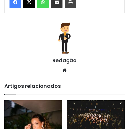
SP Pocket Fashion Show
realiza Seletiva Nacional
28/04 na Studio Stage em
São Paulo
8 de junho de 2025
Rainha de Bateria Carla
Prata esbanja simpatia e
muito samba no pé em
noite chuvosa na capital
paulista
21 de novembro de 2023