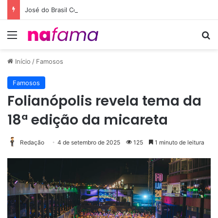
José do Brasil Conecta Cachoeiro de Itapemirim ao Maior Clube do País com a Parceria entre Café Campeão e Flamengo
Menu
Pr
Início
/
Famosos
Famosos
Folianópolis revela tema da
18ª edição da micareta
Redação
4 de setembro de 2025
125
1 minuto de leitura