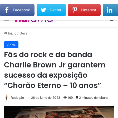
Monique Evans comemora evolução do rosto sete dias após cirurgia plástica
Facebook
Twitter
Pinterest
L
Menu
Pr
Início
/
Geral
Geral
Fãs do rock e da banda
Charlie Brown Jr garantem
sucesso da exposição
“Chorão Eterno – 10 anos”
Redação
26 de julho de 2023
169
2 minutos de leitura