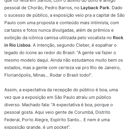
que foi feita em Santos, com o auxílio do dono e amigo
pessoal de Chorão, Pedro Barros, no
Layback Park
. Dado
o sucesso de público, a exposição veio pra a capital de São
Paulo com uma proposta e conteúdo mais intimista, com
cartazes e fotos nunca divulgadas, além de prêmios e
exibição da icônica camisa utilizada pelo vocalista no
Rock
in Rio Lisboa
. A intenção, segundo Cleber, é espalhar o
legado do ícone ao redor do Brasil: “A gente vai fazer o
mesmo modelo daqui. Ainda não estudamos muito bem os
estados, mas a gente com certeza vai pro Rio de Janeiro,
Florianópolis, Minas… Rodar o Brasil todo!”.
Assim, a expectativa da recepção do público é boa, uma
vez que a exposição em São Paulo atraiu um público
diverso. Machado fala: “A expectativa é boa, porque o
pessoal gosta. Aqui veio gente de Corumbá, Distrito
Federal, Porto Alegre, Espírito Santo… E nem é uma
exposição grande, é um pocket”.