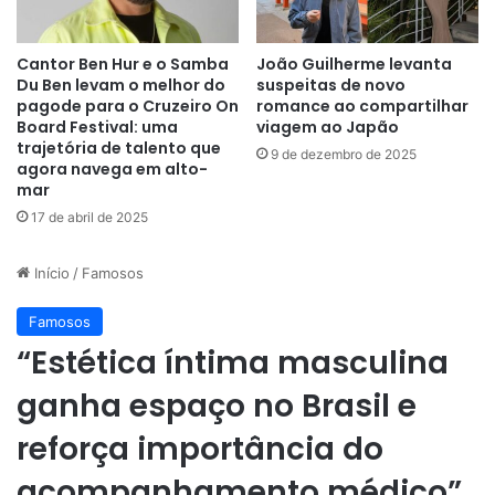
Cantor Ben Hur e o Samba
João Guilherme levanta
Du Ben levam o melhor do
suspeitas de novo
pagode para o Cruzeiro On
romance ao compartilhar
Board Festival: uma
viagem ao Japão
trajetória de talento que
9 de dezembro de 2025
agora navega em alto-
mar
17 de abril de 2025
Início
/
Famosos
Famosos
“Estética íntima masculina
ganha espaço no Brasil e
reforça importância do
acompanhamento médico”