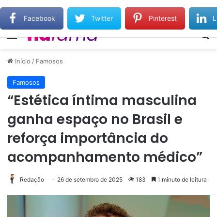
Wilker Manoel Soares e Thiago Michelasi fazem cobertura exclusiva do Leilão do Instituto Neymar
Facebook
Twitter
Pinterest
L
Menu
Pr
Início
/
Famosos
Famosos
“Estética íntima masculina
ganha espaço no Brasil e
reforça importância do
acompanhamento médico”
Redação
26 de setembro de 2025
183
1 minuto de leitura