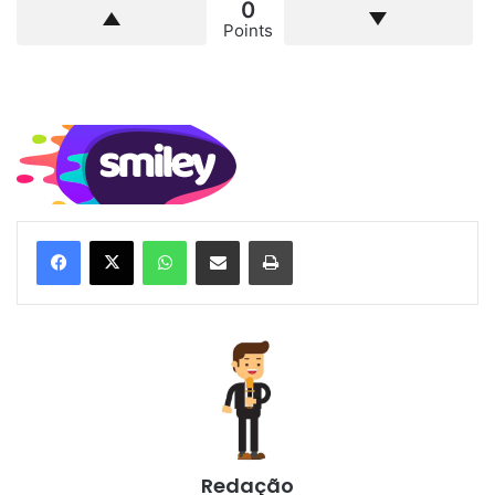
0
Points
WhatsApp
Compartilhar via e-mail
Imprimir
Redação