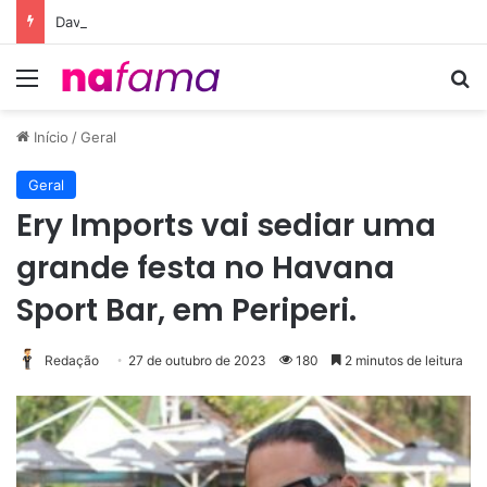
Davi Lucca quebra o silêncio após elogios nas redes e destaca educação recebida de Carol Dantas
Menu
Pr
Início
/
Geral
Geral
Ery Imports vai sediar uma
grande festa no Havana
Sport Bar, em Periperi.
Redação
27 de outubro de 2023
180
2 minutos de leitura