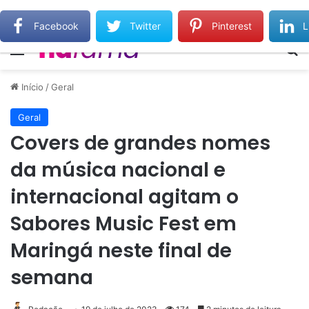
Gilberto Gil relembra Preta Gil e destaca força do legado deixado pela filha
Facebook
Twitter
Pinterest
L
Menu
Pr
Início
/
Geral
Geral
Covers de grandes nomes
da música nacional e
internacional agitam o
Sabores Music Fest em
Maringá neste final de
semana