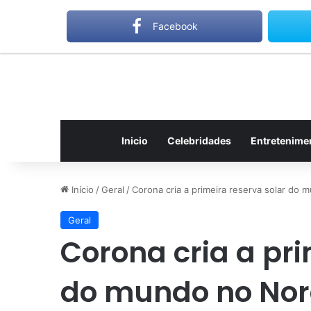
domingo, agosto 9 2026
Notícias de Última Hora
Gilbe
Facebook
Inicio
Celebridades
Entretenime
Início
/
Geral
/
Corona cria a primeira reserva solar do
Geral
Corona cria a pri
do mundo no Nor