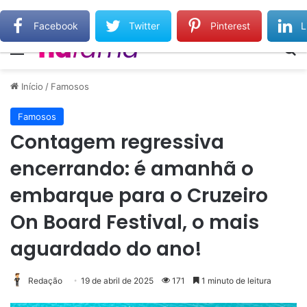
Gilberto Gil relembra Preta Gil e destaca força do legado deixado pela filha
Facebook
Twitter
Pinterest
L
Menu
Pr
Início
/
Famosos
Famosos
Contagem regressiva
encerrando: é amanhã o
embarque para o Cruzeiro
On Board Festival, o mais
aguardado do ano!
Redação
19 de abril de 2025
171
1 minuto de leitura