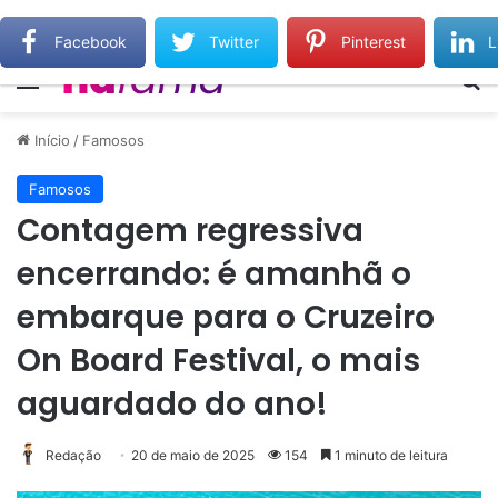
Gilberto Gil relembra Preta Gil e destaca força do legado deixado pela filha
Facebook
Twitter
Pinterest
L
Menu
Pr
Início
/
Famosos
Famosos
Contagem regressiva
encerrando: é amanhã o
embarque para o Cruzeiro
On Board Festival, o mais
aguardado do ano!
Redação
20 de maio de 2025
154
1 minuto de leitura