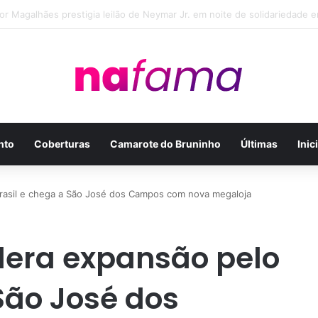
ilker Manoel Soares e Thiago Michelasi fazem cobertura exclusiva do Le
nto
Coberturas
Camarote do Bruninho
Últimas
Inic
rasil e chega a São José dos Campos com nova megaloja
lera expansão pelo
São José dos