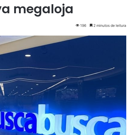
a megaloja
196
2 minutos de leitura