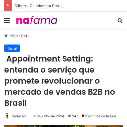
Gilberto Gil relembra Preta Gil e destaca força do legado deixado pela filha
Menu
Pr
Início
/
Geral
Geral
Appointment Setting:
entenda o serviço que
promete revolucionar o
mercado de vendas B2B no
Brasil
Redação
4 de junho de 2024
247
2 minutos de leitura