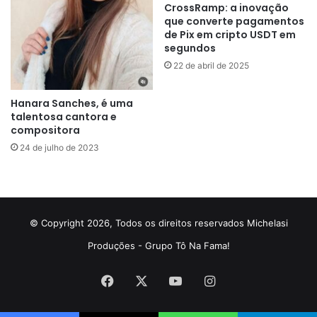
CrossRamp: a inovação
que converte pagamentos
de Pix em cripto USDT em
segundos
22 de abril de 2025
Hanara Sanches, é uma
talentosa cantora e
compositora
24 de julho de 2023
© Copyright 2026, Todos os direitos reservados Michelasi
Produções - Grupo Tô Na Fama!
Facebook
X
YouTube
Instagram