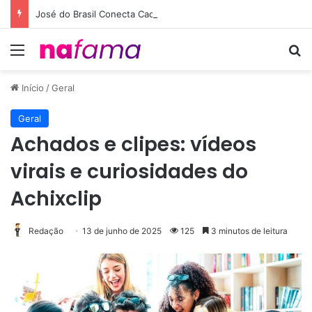
José do Brasil Conecta Cachoeiro de Itapemirim ao Maior Clube do País com a Parceria entre Café Campeão e Flamengo
Menu
Pr
Início
/
Geral
Geral
Achados e clipes: vídeos
virais e curiosidades do
Achixclip
Redação
13 de junho de 2025
125
3 minutos de leitura