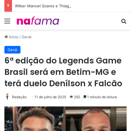
Wilker Manoel Soares e Thiago Michelasi fazem cobertura exclusiva do Leilão do Instituto Neymar
Menu
Pr
Início
/
Geral
Geral
6ª edição do Legends Game
Brasil será em Betim-MG e
terá duelo Denílson x Falcão
Redação
11 de julho de 2025
292
1 minuto de leitura