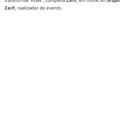
transformar vidas
”, completa
Zarif
, em nome do
Grupo
Zarif
, realizador do evento.